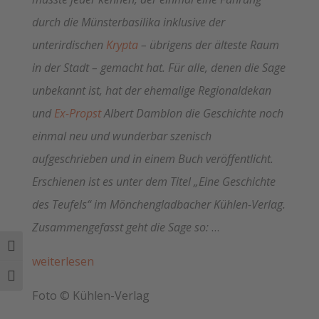
durch die Münsterbasilika inklusive der
unterirdischen
Krypta
– übrigens der älteste Raum
in der Stadt – gemacht hat. Für alle, denen die Sage
unbekannt ist, hat der ehemalige Regionaldekan
und
Ex-Propst
Albert Damblon die Geschichte noch
einmal neu und wunderbar szenisch
aufgeschrieben und in einem Buch veröffentlicht.
Erschienen ist es unter dem Titel „Eine Geschichte
des Teufels“ im Mönchengladbacher Kühlen-Verlag.
Zusammengefasst geht die Sage so:
…
Umschalten auf hohe Kontraste
weiterlesen
Schrift vergrößern
Foto © Kühlen-Verlag