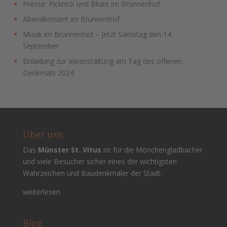
Presse: Picknick und Blues im Brunnenhof
Abendkonzert im Brunnenhof
Musik im Brunnenhof – Jetzt Samstag den 14.
September
Einladung zur Veranstaltung am Tag des offenen
Denkmals 2024
Über uns
Das
Münster St. Vitus
ist für die Mönchengladbacher
und viele Besucher sicher eines der wichtigsten
Wahrzeichen und Baudenkmäler der Stadt.
weiterlesen
Blog