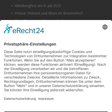
Abteibergfest am 6. Juli 2025
Presse: Picknick und Blues im Brunnenhof
Abendkonzert im Brunnenhof
Musik im Brunnenhof – Jetzt Samstag den 14.
September
Einladung zur Veranstaltung am Tag des offenen
Denkmals 2024
Suchen & Finden
Datenschutz
Cookie-Einstellungen