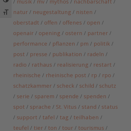
/
musik
/
mv
/
mythos
/
nachbarschaft
/
Umschalten auf hohe Kontraste
natur
/
neugestaltung
/
nisten
/
Schrift vergrößern
oberstadt
/
offen
/
offenes
/
open
/
openair
/
opening
/
ostern
/
partner
/
performance
/
pflanzen
/
pm
/
politik
/
post
/
presse
/
publikation
/
radeln
/
radio
/
rathaus
/
realisierung
/
restart
/
rheinische
/
rheinische post
/
rp
/
rpo
/
schatzkammer
/
scheck
/
schild
/
schutz
/
serie
/
sparem
/
spende
/
spenden
/
spot
/
sprache
/
St. Vitus
/
stand
/
status
/
support
/
tafel
/
tag
/
teilhaben
/
teufel
/
tier
/
ton
/
tour
/
tourismus
/