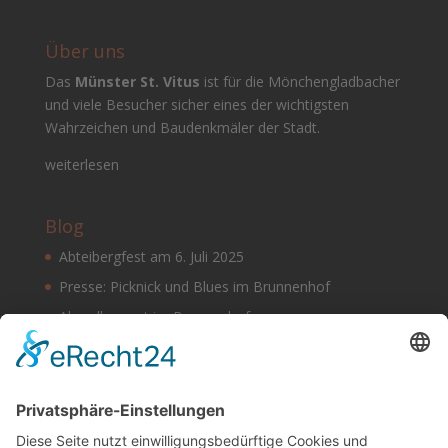
Über uns
Das
Münster St. Vitus
ist für die Mönchengladbacher
und viele Besucher sicher eines der wichtigsten
Wahrzeichen und Baudenkmäler der Stadt.
weiterlesen
Blog
Abteibergfest am 6. Juli 2025
Presse: Picknick und Blues im Brunnenhof
Abendkonzert im Brunnenhof
Musik im Brunnenhof – Jetzt Samstag den 14.
September
Einladung zur Veranstaltung am Tag des offenen
Denkmals 2024