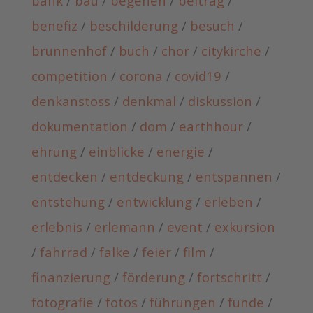
bank
/
bau
/
begehen
/
beitrag
/
benefiz
/
beschilderung
/
besuch
/
brunnenhof
/
buch
/
chor
/
citykirche
/
competition
/
corona
/
covid19
/
denkanstoss
/
denkmal
/
diskussion
/
dokumentation
/
dom
/
earthhour
/
ehrung
/
einblicke
/
energie
/
entdecken
/
entdeckung
/
entspannen
/
entstehung
/
entwicklung
/
erleben
/
erlebnis
/
erlemann
/
event
/
exkursion
/
fahrrad
/
falke
/
feier
/
film
/
finanzierung
/
förderung
/
fortschritt
/
fotografie
/
fotos
/
führungen
/
funde
/