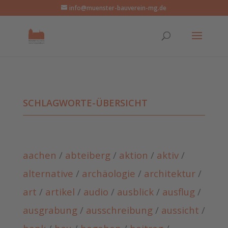
info@muenster-bauverein-mg.de
SCHLAGWORTE-ÜBERSICHT
aachen
/
abteiberg
/
aktion
/
aktiv
/
alternative
/
archäologie
/
architektur
/
art
/
artikel
/
audio
/
ausblick
/
ausflug
/
ausgrabung
/
ausschreibung
/
aussicht
/