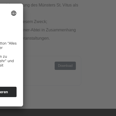
und Ausstattung des Münsters St. Vitus als
istungen zu diesem Zweck;
igen Benediktiner-Abtei in Zusammenhang
d ähnliche Veranstaltungen.
Download