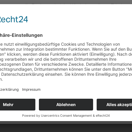
die Förderung bei der Wiederherstellung, Erhaltung 
dem bedeutendsten Baudenkmal der Stadt;
die Beschaffung von Geldmitteln und sonstigen Le
die Pflege der mit dem Münster und seiner ehemal
stehenden kulturellen Interessen durch Vorträge un
Satzung
Münster-Bauverein e.V. Satzung
1 Datei(en)
77.94 KB