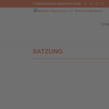
info@muenster-bauverein-mg.de
STA
SATZUNG