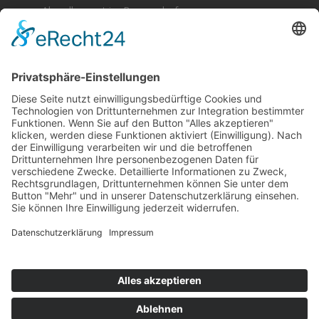
Abendkonzert im Brunnenhof
Musik im Brunnenhof – Jetzt Samstag den 14.
September
Einladung zur Veranstaltung am Tag des offenen
Denkmals 2024
Suchen & Finden
Datenschutz
Cookie-Einstellungen
Schlagworte
Impressum
Datenschutz