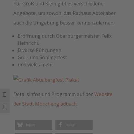
Für Groß und Klein gibt es verschiedene
Angebote, um sowohl das Rathaus Abtei aber
auch die Umgebung besser kennenzulernen.
Eröffnung durch Oberbürgermeister Felix
Heinrichs
Diverse Führungen
Grill- und Sommerfest
und vieles mehr
Detailsinfos und Programm auf der
Website
Umschalten auf hohe Kontraste
der Stadt Mönchengladbach
.
Schrift vergrößern
teilen
teilen