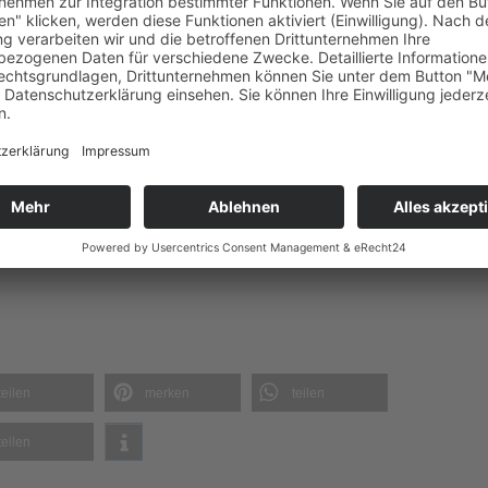
nen der Region Mönchengladbach
00 Uhr
r Witterung)
irchenmusik
im
Bistum Aachen.
teilen
merken
teilen
teilen