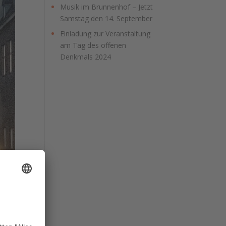
Musik im Brunnenhof – Jetzt
Samstag den 14. September
Einladung zur Veranstaltung
am Tag des offenen
Denkmals 2024