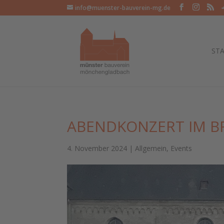
info@muenster-bauverein-mg.de
STA
ABENDKONZERT IM 
4. November 2024
|
Allgemein
,
Events