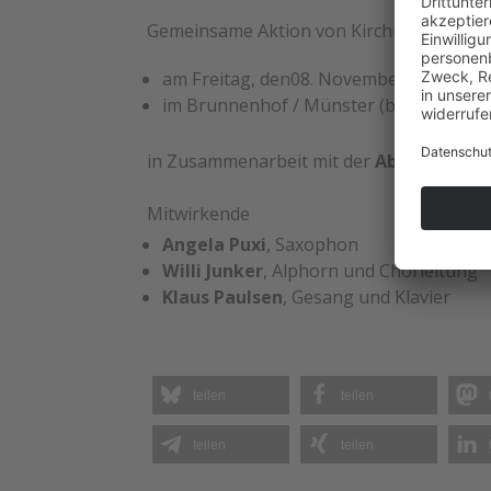
Gemeinsame Aktion von Kirchmusiker*in
am Freitag, den08. November 2024, 19.
im Brunnenhof / Münster (bei schlechte
in Zusammenarbeit mit der
Abteilung K
Mitwirkende
Angela Puxi
, Saxophon
Willi Junker
, Alphorn und Chorleitung
Klaus Paulsen
, Gesang und Klavier
teilen
teilen
teilen
teilen