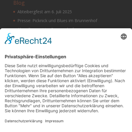
Blog
Abteibergfest am 6. Juli 2025
Presse: Picknick und Blues im Brunnenhof
Abendkonzert im Brunnenhof
Musik im Brunnenhof – Jetzt Samstag den 14.
September
Einladung zur Veranstaltung am Tag des offenen
Denkmals 2024
Suchen & Finden
Datenschutz
Cookie-Einstellungen