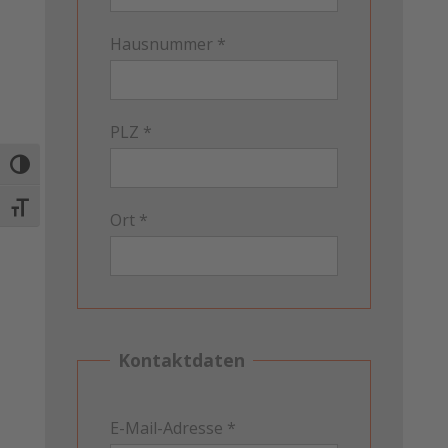
Hausnummer *
PLZ *
Umschalten auf hohe Kontraste
Schrift vergrößern
Ort *
Kontaktdaten
E-Mail-Adresse *