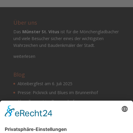
Über uns
Das
Münster St. Vitus
ist für die Mönchengladbacher
und viele Besucher sicher eines der wichtigsten
Wahrzeichen und Baudenkmäler der Stadt.
weiterlesen
Blog
Abteibergfest am 6. Juli 2025
Presse: Picknick und Blues im Brunnenhof
Abendkonzert im Brunnenhof
Musik im Brunnenhof – Jetzt Samstag den 14.
September
Einladung zur Veranstaltung am Tag des offenen
Denkmals 2024