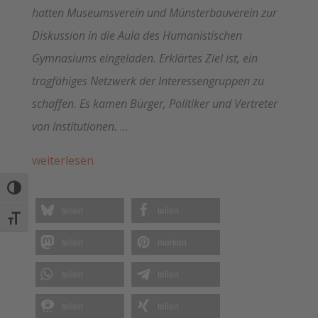
hatten Museumsverein und Münsterbauverein zur
Diskussion in die Aula des Humanistischen
Gymnasiums eingeladen. Erklärtes Ziel ist, ein
tragfähiges Netzwerk der Interessengruppen zu
schaffen. Es kamen Bürger, Politiker und Vertreter
von Institutionen.
…
weiterlesen
Umschalten auf hohe Kontraste
teilen
teilen
Schrift vergrößern
teilen
merken
teilen
teilen
teilen
teilen