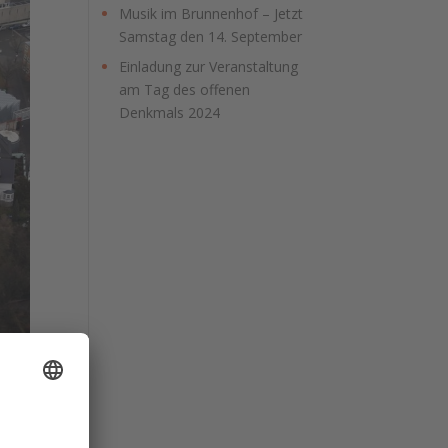
Musik im Brunnenhof – Jetzt
Samstag den 14. September
Einladung zur Veranstaltung
am Tag des offenen
Denkmals 2024