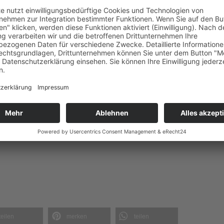
kirche: Im historischen Zentrum gibt es interessante
nkmals am Sonntag, 9. September, wird von der Unteren
geschichtlichen Entwicklung des Abteibergs angeboten. Dabei li
ngsten Baudenkmal, dem Münster St. Vitus und dem Museum
 das Münster als romanisch-gotisches Bauwerk von europäischem
teilen
merken
teilen