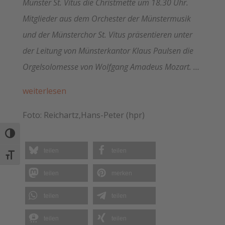
Münster St. Vitus die Christmette um 18.30 Uhr.
Mitglieder aus dem Orchester der Münstermusik
und der Münsterchor St. Vitus präsentieren unter
der Leitung von Münsterkantor Klaus Paulsen die
Orgelsolomesse von Wolfgang Amadeus Mozart. …
weiterlesen
Foto: Reichartz,Hans-Peter (hpr)
Umschalten auf hohe Kontraste
teilen
teilen
Schrift vergrößern
teilen
merken
teilen
teilen
teilen
teilen