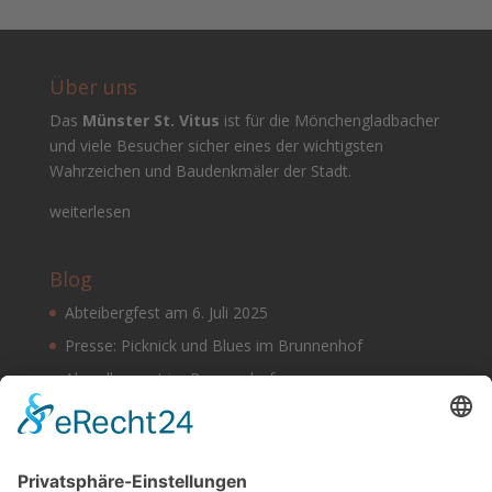
Über uns
Das
Münster St. Vitus
ist für die Mönchengladbacher
und viele Besucher sicher eines der wichtigsten
Wahrzeichen und Baudenkmäler der Stadt.
weiterlesen
Blog
Abteibergfest am 6. Juli 2025
Presse: Picknick und Blues im Brunnenhof
Abendkonzert im Brunnenhof
Musik im Brunnenhof – Jetzt Samstag den 14.
September
Einladung zur Veranstaltung am Tag des offenen