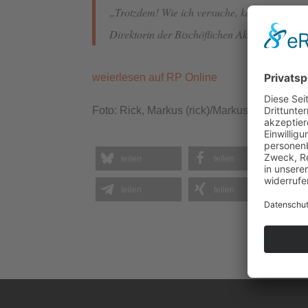
„Trotzdem! Wie ich versuche, katholisch zu 
Direktorin der Bischöflichen Akademie des 
weierlesen auf RP Online
Foto: Rick, Markus (rick)/Markus Rick (rick)
teilen
teilen
teilen
teilen