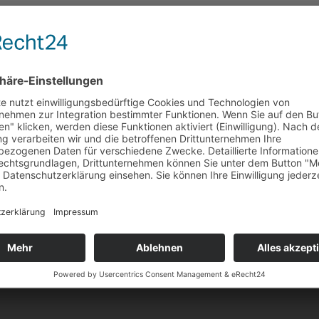
bleiben“. Die Diskussionsrunde danach moderierte Christiane Bongartz
Bistums Aachen. …
teilen
merken
teilen
teilen