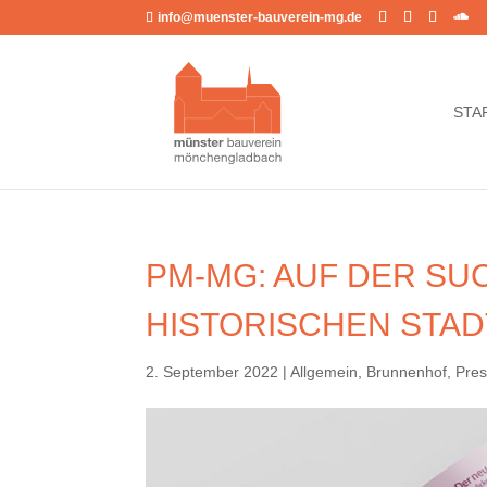
info@muenster-bauverein-mg.de
STA
PM-MG: AUF DER SU
HISTORISCHEN STA
2. September 2022
|
Allgemein
,
Brunnenhof
,
Pre