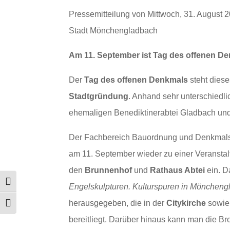
Pressemitteilung von Mittwoch, 31. August 
Stadt Mönchengladbach
Am 11. September ist Tag des offenen De
Der
Tag des offenen Denkmals
steht dies
Stadtgründung
. Anhand sehr unterschiedl
ehemaligen Benediktinerabtei Gladbach und
Der Fachbereich Bauordnung und Denkmalsc
am 11. September wieder zu einer Veransta
den
Brunnenhof
und
Rathaus Abtei
ein. Da
Umschalten auf hohe Kontraste
Engelskulpturen. Kulturspuren in Möncheng
herausgegeben, die in der
Citykirche
sowi
Schrift vergrößern
bereitliegt. Darüber hinaus kann man die B