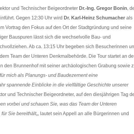
rektor und Technischer Beigeordneter
Dr.-Ing. Gregor Bonin
, d
einführt. Gegen 12:30 Uhr wird
Dr. Karl-Heinz Schumacher
als
m Vortrag den Fokus auf den Ort der Stadtgründung und seine
iger Bauspuren lässt sich die wechselvolle Bau- und
achvollziehen. Ab ca. 13:15 Uhr begeben sich Besucherinnen u
dem Team der Unteren Denkmalbehörde. Die Tour startet an de
i in den Brunnenhof mit seiner archäologischen Grabung sowie 
 für mich als Planungs- und Baudezernent eine
r spannende Einblicke in die vielfältige Geschichte unserer
rektor und Technischer Beigeordneter, auf den diesjährigen Tag d
men vorbei und schauen Sie, was das Team der Unteren
ür Sie bereithält
„, lautet sein Appell an alle Bürgerinnen und