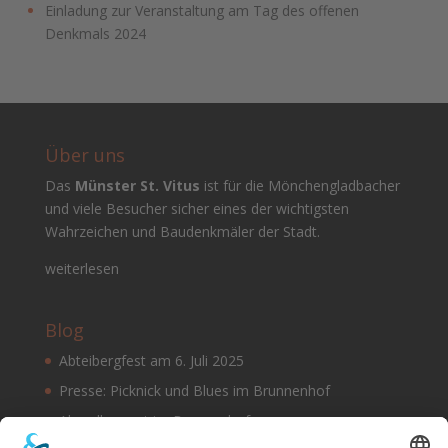
Einladung zur Veranstaltung am Tag des offenen
Denkmals 2024
Über uns
Das
Münster St. Vitus
ist für die Mönchengladbacher
und viele Besucher sicher eines der wichtigsten
Wahrzeichen und Baudenkmäler der Stadt.
weiterlesen
Blog
Abteibergfest am 6. Juli 2025
Presse: Picknick und Blues im Brunnenhof
Abendkonzert im Brunnenhof