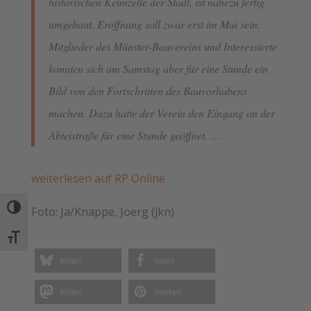
historischen Keimzelle der Stadt, ist nahezu fertig
umgebaut. Eröffnung soll zwar erst im Mai sein.
Mitglieder des Münster-Bauvereins und Interessierte
konnten sich am Samstag aber für eine Stunde ein
Bild von den Fortschritten des Bauvorhabens
machen. Dazu hatte der Verein den Eingang an der
Abteistraße für eine Stunde geöffnet. …
weiterlesen auf RP Online
Umschalten auf hohe Kontraste
Foto: Ja/Knappe, Joerg (jkn)
Schrift vergrößern
teilen
teilen
teilen
merken