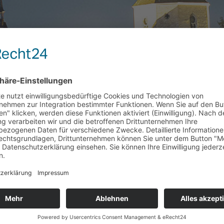
EN OSTERLICHT IN RICHTUNG HIMM
 erstrahlten in der Nacht zu Ostersonntag helle Scheinwerfer den
cht als Zeichen der Zuversicht in der Corona-Krise – und das war in