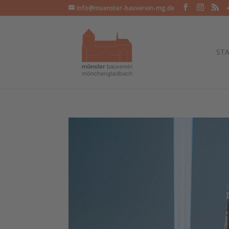
info@muenster-bauverein-mg.de
STA