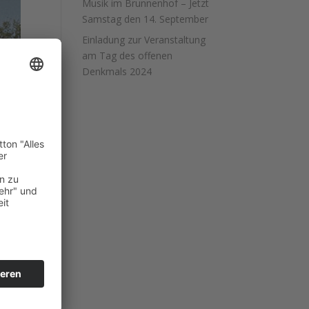
Musik im Brunnenhof – Jetzt
Samstag den 14. September
Einladung zur Veranstaltung
am Tag des offenen
Denkmals 2024
EL