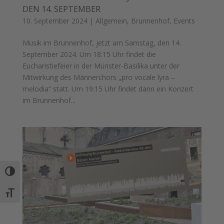
DEN 14. SEPTEMBER
10. September 2024
|
Allgemein
,
Brunnenhof
,
Events
Musik im Brunnenhof, jetzt am Samstag, den 14.
September 2024. Um 18:15 Uhr findet die
Eucharistiefeier in der Münster-Basilika unter der
Mitwirkung des Männerchors „pro vocale lyra –
melodia“ statt. Um 19:15 Uhr findet dann ein Konzert
im Brunnenhof...
Umschalten auf hohe Kontraste
Schrift vergrößern