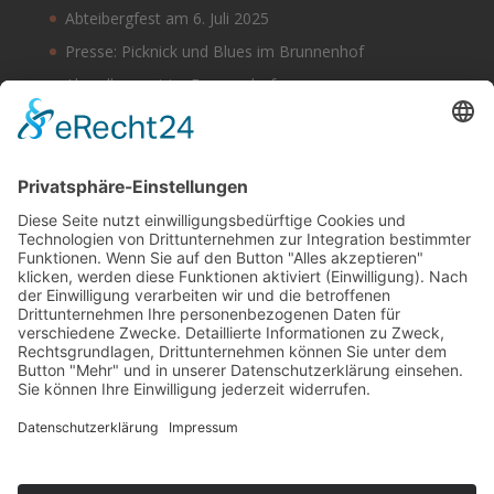
Abteibergfest am 6. Juli 2025
Presse: Picknick und Blues im Brunnenhof
Abendkonzert im Brunnenhof
Musik im Brunnenhof – Jetzt Samstag den 14.
September
Einladung zur Veranstaltung am Tag des offenen
Denkmals 2024
Suchen & Finden
Datenschutz
Cookie-Einstellungen