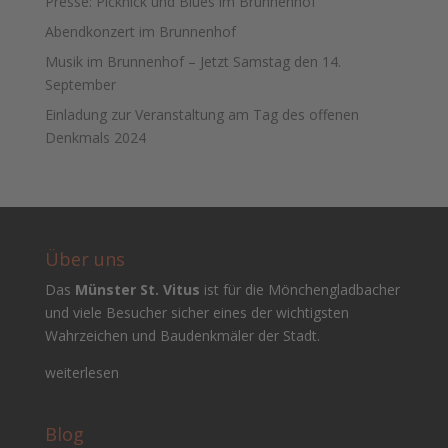
Presse: Picknick und Blues im Brunnenhof
Abendkonzert im Brunnenhof
Musik im Brunnenhof – Jetzt Samstag den 14.
September
Einladung zur Veranstaltung am Tag des offenen
Denkmals 2024
Über uns
Das
Münster St. Vitus
ist für die Mönchengladbacher
und viele Besucher sicher eines der wichtigsten
Wahrzeichen und Baudenkmäler der Stadt.
weiterlesen
Blog