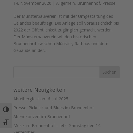
14. November 2020
|
Allgemein
,
Brunnenhof
,
Presse
Der Münsterbauverein ist mit der Umgestaltung des
Geländes beauftragt. Die Anlage soll voraussichtlich bis
2022 der Öffentlichkeit zugänglich gemacht werden.
Der Münsterbauverein will den historischen
Brunnenhof zwischen Münster, Rathaus und dem
Gebäude an der...
weitere Neuigkeiten
Abteibergfest am 6. Juli 2025
Presse: Picknick und Blues im Brunnenhof
Umschalten auf hohe Kontraste
Abendkonzert im Brunnenhof
Schrift vergrößern
Musik im Brunnenhof – Jetzt Samstag den 14.
September