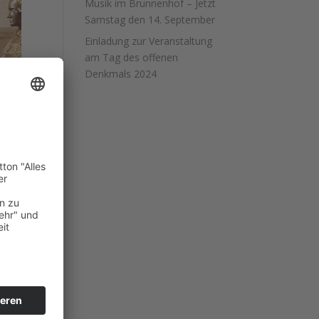
Musik im Brunnenhof – Jetzt
Samstag den 14. September
Einladung zur Veranstaltung
am Tag des offenen
Denkmals 2024
ch.