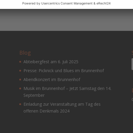
...
Blog
Abteibergfest am 6. Juli 2025
Presse: Picknick und Blues im Brunnenhof
Abendkonzert im Brunnenhof
Musik im Brunnenhof – Jetzt Samstag den 14.
September
Einladung zur Veranstaltung am Tag des
offenen Denkmals 2024