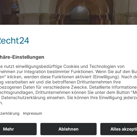
N DENKMALS – WIR SIND DABEI
s
um Tag des offenen Denkmals am 11. September 2022 Der Fachbereich
engladbach gestaltet diesen Tag zu Kulturspuren in Mönchengladba