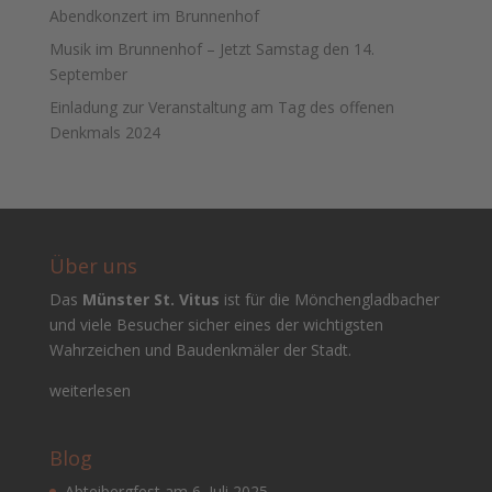
Abendkonzert im Brunnenhof
Musik im Brunnenhof – Jetzt Samstag den 14.
September
Einladung zur Veranstaltung am Tag des offenen
Denkmals 2024
Über uns
Das
Münster St. Vitus
ist für die Mönchengladbacher
und viele Besucher sicher eines der wichtigsten
Wahrzeichen und Baudenkmäler der Stadt.
weiterlesen
Blog
Abteibergfest am 6. Juli 2025