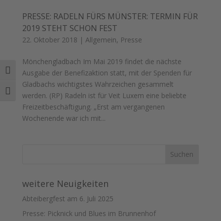
PRESSE: RADELN FÜRS MÜNSTER: TERMIN FÜR
2019 STEHT SCHON FEST
22. Oktober 2018
|
Allgemein
,
Presse
Mönchengladbach Im Mai 2019 findet die nächste
Umschalten auf hohe Kontraste
Ausgabe der Benefizaktion statt, mit der Spenden für
Gladbachs wichtigstes Wahrzeichen gesammelt
Schrift vergrößern
werden. (RP) Radeln ist für Veit Luxem eine beliebte
Freizeitbeschäftigung. „Erst am vergangenen
Wochenende war ich mit...
weitere Neuigkeiten
Abteibergfest am 6. Juli 2025
Presse: Picknick und Blues im Brunnenhof