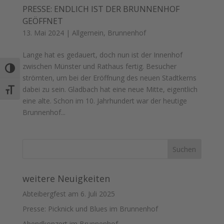
PRESSE: ENDLICH IST DER BRUNNENHOF
GEÖFFNET
13. Mai 2024
|
Allgemein
,
Brunnenhof
Lange hat es gedauert, doch nun ist der Innenhof
zwischen Münster und Rathaus fertig. Besucher
Umschalten auf hohe Kontraste
strömten, um bei der Eröffnung des neuen Stadtkerns
dabei zu sein. Gladbach hat eine neue Mitte, eigentlich
Schrift vergrößern
eine alte. Schon im 10. Jahrhundert war der heutige
Brunnenhof...
weitere Neuigkeiten
Abteibergfest am 6. Juli 2025
Presse: Picknick und Blues im Brunnenhof
Abendkonzert im Brunnenhof