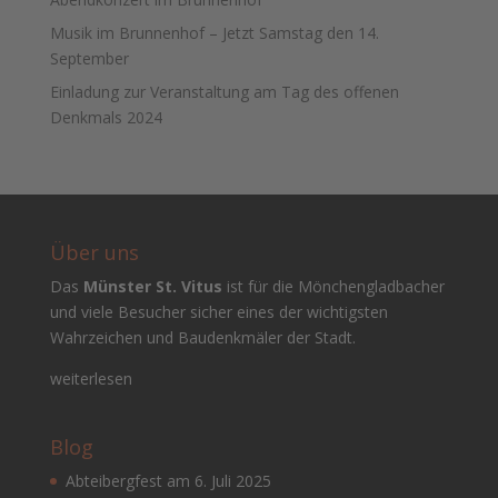
Musik im Brunnenhof – Jetzt Samstag den 14.
September
Einladung zur Veranstaltung am Tag des offenen
Denkmals 2024
Über uns
Das
Münster St. Vitus
ist für die Mönchengladbacher
und viele Besucher sicher eines der wichtigsten
Wahrzeichen und Baudenkmäler der Stadt.
weiterlesen
Blog
Abteibergfest am 6. Juli 2025