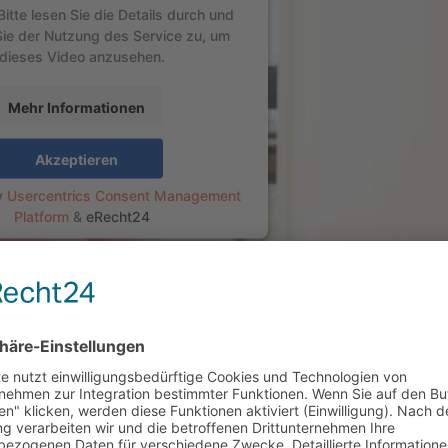
itte lesen Sie die Details durch und
ie der Nutzung des Service zu, um
dieses Video anzusehen.
Mehr Informationen
Akzeptieren
y
Usercentrics Consent Management
Platform
&
eRecht24
SCHARRENBACH ZUM
MAT-ZEUGNIS