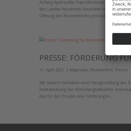
Anfang April wollte Frau Ministerin Ina Scharr
des Landes Nordrhein-Westfalen den Förderbes
Öffnung des Brunnenhofes persönlich...
PRESSE: FÖRDERUNG F
11. April 2021
|
Allgemein
,
Brunnenhof
,
Presse
Mit seinem Vorhaben einer Neugestaltung des B
Revitalisierung der Mönchengladbacher Innenst
das für das Projekt eine Förderung in...