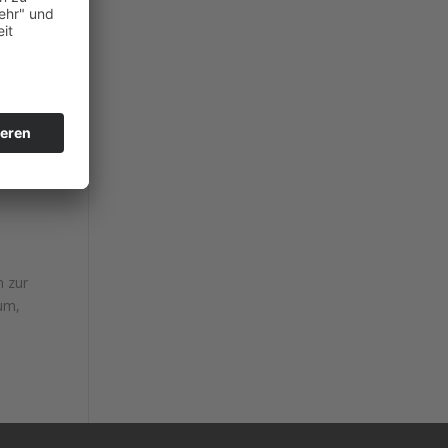
ng
 und
n zur
um,