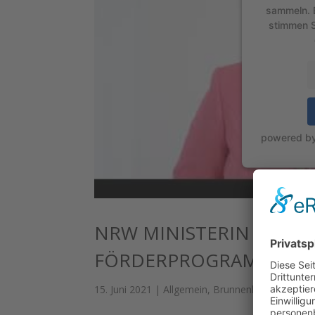
sammeln. B
stimmen S
powered b
NRW MINISTERIN INA 
FÖRDERPROGRAMM HEI
15. Juni 2021
|
Allgemein
,
Brunnenhof
,
Presse