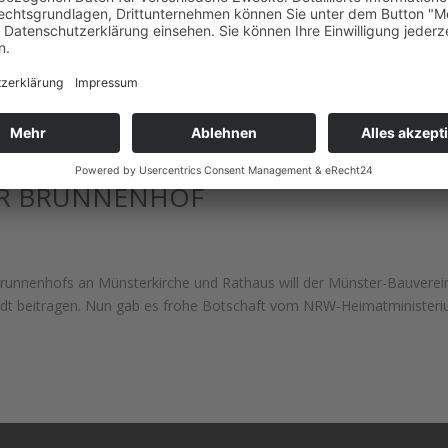
enbach vom Ministerium für Heimat, Kommunales, Bau und Gleichstellu
cheid des Förderprogramms „Heimat-Zeugnis“ für die Neugestaltung
ÜR BRUNNENHOF
runnenhofs an Münsterkirche und Rathaus will der Münster-Bauverei
adt beitragen. Nun gab es frohe Botschaft vom NRW-Heimatministeri