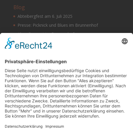
Blog
Abteibergfest am 6. Juli 2025
Presse: Picknick und Blues im Brunnenhof
Abendkonzert im Brunnenhof
Musik im Brunnenhof – Jetzt Samstag den 14.
September
Einladung zur Veranstaltung am Tag des offenen
Denkmals 2024
Suchen & Finden
Datenschutz
Cookie-Einstellungen