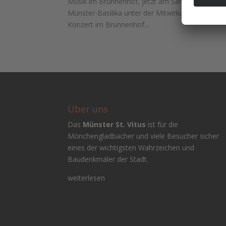
Musik im Brunnenhof, jetzt am Samstag, den 14. 
Münster-Basilika unter der Mitwirkung des Männe
Konzert im Brunnenhof...
Über uns
Das
Münster St. Vitus
ist für die
Mönchengladbacher und viele Besucher sicher
eines der wichtigsten Wahrzeichen und
Baudenkmäler der Stadt.
weiterlesen