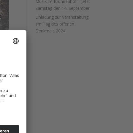
Musik im Brunnenhof – Jetzt
Samstag den 14. September
Einladung zur Veranstaltung
am Tag des offenen
Denkmals 2024