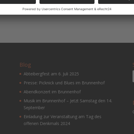
September 2024. Um 18:15 Uhr findet die Eucharistiefeier in der
rchors „pro vocale lyra – melodia“ statt. Um 19:15 Uhr findet dann e
Blog
Abteibergfest am 6. Juli 2025
Presse: Picknick und Blues im Brunnenhof
Abendkonzert im Brunnenhof
Musik im Brunnenhof – Jetzt Samstag den 14.
September
Einladung zur Veranstaltung am Tag des
offenen Denkmals 2024