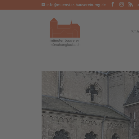
info@muenster-bauverein-mg.de
STA