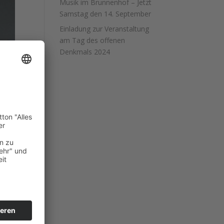
Musik im Brunnenhof – Jetzt
Samstag den 14. September
Einladung zur Veranstaltung
am Tag des offenen
Denkmals 2024
te