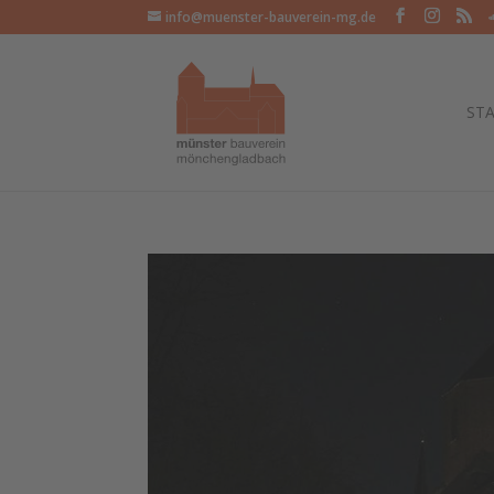
info@muenster-bauverein-mg.de
STA