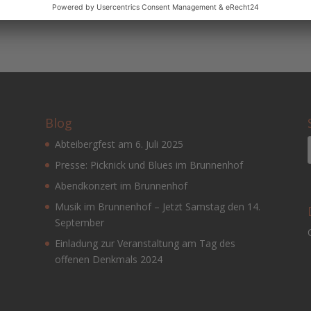
h...
Blog
Abteibergfest am 6. Juli 2025
Presse: Picknick und Blues im Brunnenhof
Abendkonzert im Brunnenhof
Musik im Brunnenhof – Jetzt Samstag den 14.
September
Einladung zur Veranstaltung am Tag des
offenen Denkmals 2024