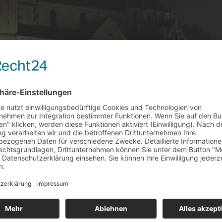
HT DAS LICHT AUS
g die Uhren auf Sommerzeit umgestellt wurden, wurde es am
l. Die Stadt Mönchengladbach, aber auch Unternehmen und Privatleu