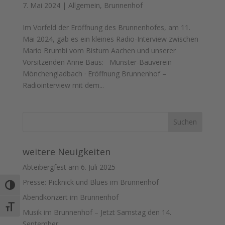
7. Mai 2024
|
Allgemein
,
Brunnenhof
Im Vorfeld der Eröffnung des Brunnenhofes, am 11.
Mai 2024, gab es ein kleines Radio-Interview zwischen
Mario Brumbi vom Bistum Aachen und unserer
Vorsitzenden Anne Baus: Münster-Bauverein
Mönchengladbach · Eröffnung Brunnenhof –
Radiointerview mit dem...
weitere Neuigkeiten
Abteibergfest am 6. Juli 2025
Presse: Picknick und Blues im Brunnenhof
Umschalten auf hohe Kontraste
Abendkonzert im Brunnenhof
Schrift vergrößern
Musik im Brunnenhof – Jetzt Samstag den 14.
September