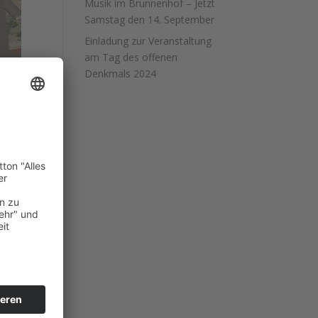
Musik im Brunnenhof – Jetzt
Samstag den 14. September
Einladung zur Veranstaltung
am Tag des offenen
Denkmals 2024
mbi
enhof