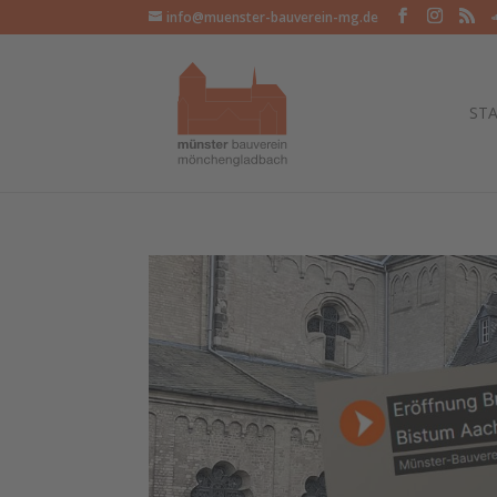
info@muenster-bauverein-mg.de
STA