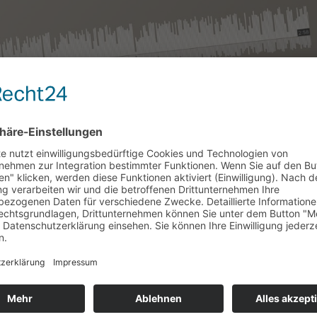
 BRUNNENHOFERÖFFNUNG
11. Mai 2024, gab es ein kleines Radio-Interview zwischen Mario Bru
Anne Baus: Münster-Bauverein Mönchengladbach · Eröffnung Brunn