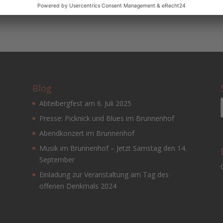
Blog
Abteibergfest am 6. Juli 2025
Presse: Picknick und Blues im Brunnenhof
Abendkonzert im Brunnenhof
Musik im Brunnenhof – Jetzt Samstag den 14.
September
Einladung zur Veranstaltung am Tag des
offenen Denkmals 2024