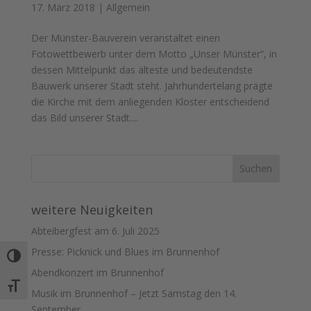
17. März 2018
|
Allgemein
Der Münster-Bauverein veranstaltet einen
Fotowettbewerb unter dem Motto „Unser Münster“, in
dessen Mittelpunkt das älteste und bedeutendste
Bauwerk unserer Stadt steht. Jahrhundertelang prägte
die Kirche mit dem anliegenden Kloster entscheidend
das Bild unserer Stadt....
weitere Neuigkeiten
Abteibergfest am 6. Juli 2025
Presse: Picknick und Blues im Brunnenhof
Umschalten auf hohe Kontraste
Abendkonzert im Brunnenhof
Schrift vergrößern
Musik im Brunnenhof – Jetzt Samstag den 14.
September