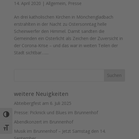
14. April 2020
|
Allgemein
,
Presse
An drei katholischen Kirchen in Mönchengladbach
erstrahlten in der Nacht zu Ostersonntag helle
Scheinwerfer den Himmel. Damit sandten die
Gemeinden ein Osterlicht als Zeichen der Zuversicht in
der Corona-Krise – und das war in weiten Teilen der
Stadt sichtbar…....
weitere Neuigkeiten
Abteibergfest am 6. Juli 2025
Presse: Picknick und Blues im Brunnenhof
Umschalten auf hohe Kontraste
Abendkonzert im Brunnenhof
Schrift vergrößern
Musik im Brunnenhof – Jetzt Samstag den 14.
September