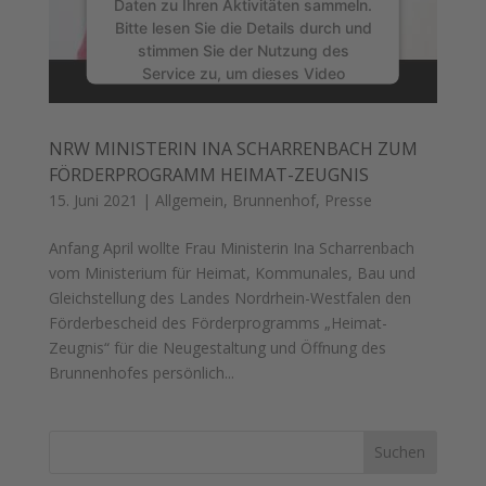
Daten zu Ihren Aktivitäten sammeln.
Bitte lesen Sie die Details durch und
stimmen Sie der Nutzung des
Service zu, um dieses Video
anzusehen.
NRW MINISTERIN INA SCHARRENBACH ZUM
Mehr Informationen
FÖRDERPROGRAMM HEIMAT-ZEUGNIS
15. Juni 2021
|
Allgemein
,
Brunnenhof
,
Presse
Akzeptieren
powered by
Usercentrics Consent
Anfang April wollte Frau Ministerin Ina Scharrenbach
Management Platform
&
eRecht24
vom Ministerium für Heimat, Kommunales, Bau und
Gleichstellung des Landes Nordrhein-Westfalen den
Förderbescheid des Förderprogramms „Heimat-
Zeugnis“ für die Neugestaltung und Öffnung des
Brunnenhofes persönlich...