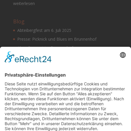
weiterlesen
Blog
Abteibergfest am 6. Juli 2025
Presse: Picknick und Blues im Brunnenhof
Abendkonzert im Brunnenhof
Musik im Brunnenhof – Jetzt Samstag den 14.
September
Einladung zur Veranstaltung am Tag des offenen
Denkmals 2024
Suchen & Finden
Datenschutz
Cookie-Einstellungen