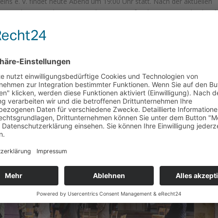
ns e. V. findet heute Abend um 19:00 Uhr statt. Nach der aktuellen
anstaltung mit der 2G – Regelung ( geimpft oder genesen) durchgef