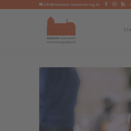
info@muenster-bauverein-mg.de
STA