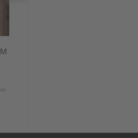
IM
ten.