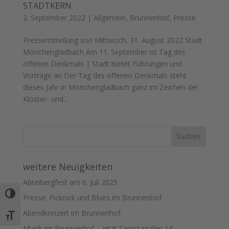
STADTKERN
2. September 2022
|
Allgemein
,
Brunnenhof
,
Presse
Pressemitteilung von Mittwoch, 31. August 2022 Stadt
Mönchengladbach Am 11. September ist Tag des
offenen Denkmals | Stadt bietet Führungen und
Vorträge an Der Tag des offenen Denkmals steht
dieses Jahr in Mönchengladbach ganz im Zeichen der
Kloster- und...
weitere Neuigkeiten
Abteibergfest am 6. Juli 2025
Umschalten auf hohe Kontraste
Presse: Picknick und Blues im Brunnenhof
Abendkonzert im Brunnenhof
Schrift vergrößern
Musik im Brunnenhof – Jetzt Samstag den 14.