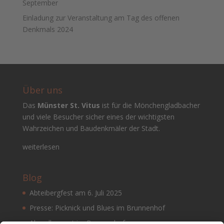
September
Einladung zur Veranstaltung am Tag des offenen
Denkmals 2024
Über uns
Das
Münster St. Vitus
ist für die Mönchengladbacher
und viele Besucher sicher eines der wichtigsten
Wahrzeichen und Baudenkmäler der Stadt.
weiterlesen
Blog
Abteibergfest am 6. Juli 2025
Presse: Picknick und Blues im Brunnenhof
Abendkonzert im Brunnenhof