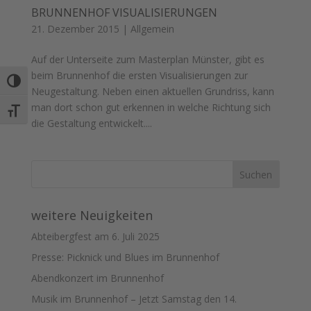
BRUNNENHOF VISUALISIERUNGEN
21. Dezember 2015
|
Allgemein
Auf der Unterseite zum Masterplan Münster, gibt es
beim Brunnenhof die ersten Visualisierungen zur
Umschalten auf hohe Kontraste
Neugestaltung. Neben einen aktuellen Grundriss, kann
man dort schon gut erkennen in welche Richtung sich
Schrift vergrößern
die Gestaltung entwickelt....
weitere Neuigkeiten
Abteibergfest am 6. Juli 2025
Presse: Picknick und Blues im Brunnenhof
Abendkonzert im Brunnenhof
Musik im Brunnenhof – Jetzt Samstag den 14.