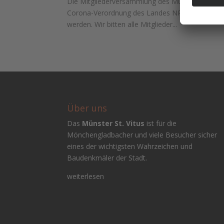
Die Mitgliederversammlung des Münster-Bauverei
Corona-Verordnung des Landes NRW darf die Ver
werden. Wir bitten alle Mitglieder...
Über uns
Das
Münster St. Vitus
ist für die
Mönchengladbacher und viele Besucher sicher
eines der wichtigsten Wahrzeichen und
Baudenkmäler der Stadt.
weiterlesen