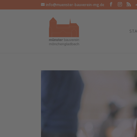
info@muenster-bauverein-mg.de
STA