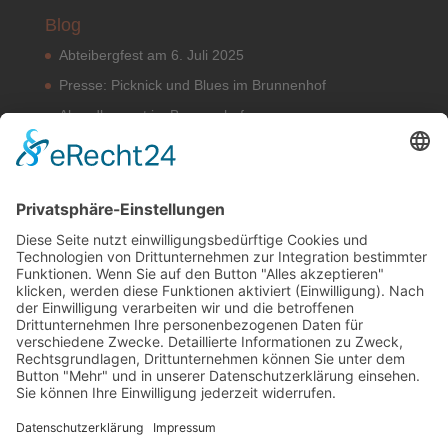
Blog
Abteibergfest am 6. Juli 2025
Presse: Picknick und Blues im Brunnenhof
Abendkonzert im Brunnenhof
Musik im Brunnenhof – Jetzt Samstag den 14.
September
Einladung zur Veranstaltung am Tag des offenen
Denkmals 2024
Suchen & Finden
Datenschutz
Cookie-Einstellungen