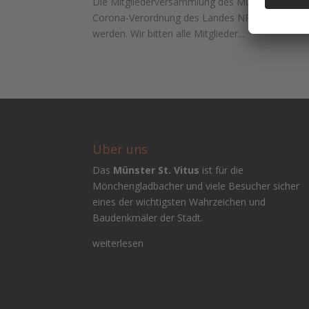
Die Mitgliederversammlung des Münster-Bauverei
Corona-Verordnung des Landes NRW darf die Ver
werden. Wir bitten alle Mitglieder...
Über uns
Das
Münster St. Vitus
ist für die
Mönchengladbacher und viele Besucher sicher
eines der wichtigsten Wahrzeichen und
Baudenkmäler der Stadt.
weiterlesen