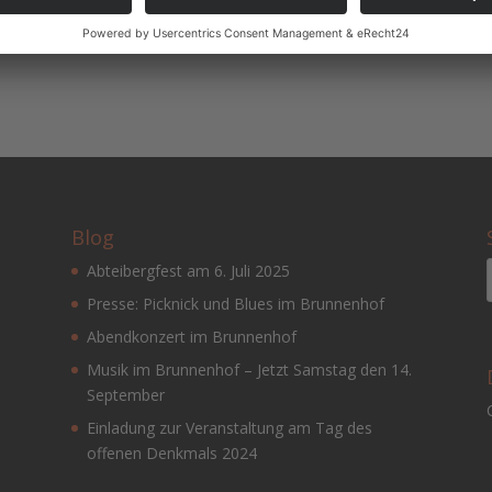
ns e. V. findet heute Abend um 19:00 Uhr statt. Nach der aktuellen
anstaltung mit der 2G – Regelung ( geimpft oder genesen) durchgef
Blog
Abteibergfest am 6. Juli 2025
Presse: Picknick und Blues im Brunnenhof
Abendkonzert im Brunnenhof
Musik im Brunnenhof – Jetzt Samstag den 14.
September
Einladung zur Veranstaltung am Tag des
offenen Denkmals 2024