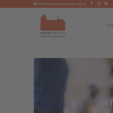
info@muenster-bauverein-mg.de
STA