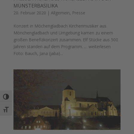
MÜNSTERBASILIKA
20. Februar 2020
|
Allgemein
,
Presse
Konzert in Möchengladbach Kirchenmusiker aus
Mönchengladbach und Umgebung kamen zu einem
großen Benefizkonzert zusammen. Elf Stücke aus 500
Jahren standen auf dem Programm. … weiterlesen
Foto: Bauch, Jana (jaba)...
Umschalten auf hohe Kontraste
Schrift vergrößern