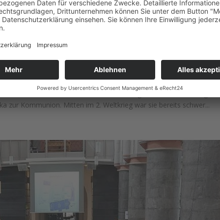
E BORDERLAND-JAZZBAND: JAZZ-S
nster St. Vitus – Abteistr. 41 – Mönchengladbach 1943 – vor gena
ka zur Kommunion. Mitten im 2. Weltkrieg war sie bereits schwer...