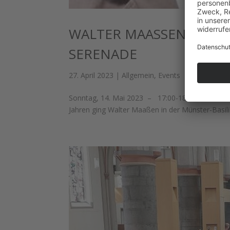
WALTER MAASSEN UND DI
ERENADE
27. April 2023
|
Allgemein
,
Events
Sonntag, 14. Mai 2023 – 17:00-18:30 Uhr – Mü
Jahren ging Walter Maaßen in der Münster-Basili