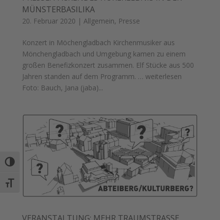
MÜNSTERBASILIKA
20. Februar 2020
|
Allgemein
,
Presse
Konzert in Möchengladbach Kirchenmusiker aus
Mönchengladbach und Umgebung kamen zu einem
großen Benefizkonzert zusammen. Elf Stücke aus 500
Jahren standen auf dem Programm. … weiterlesen
Foto: Bauch, Jana (jaba)...
Umschalten auf hohe Kontraste
Schrift vergrößern
VERANSTALTUNG: MEHR TRAUMSTRASSE, M