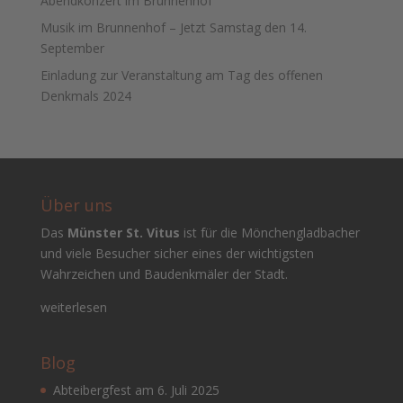
Abendkonzert im Brunnenhof
Musik im Brunnenhof – Jetzt Samstag den 14.
September
Einladung zur Veranstaltung am Tag des offenen
Denkmals 2024
Über uns
Das
Münster St. Vitus
ist für die Mönchengladbacher
und viele Besucher sicher eines der wichtigsten
Wahrzeichen und Baudenkmäler der Stadt.
weiterlesen
Blog
Abteibergfest am 6. Juli 2025